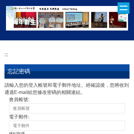
:::
跳
到
主
要
內
容
區
:::
忘記密碼
請輸入您的登入帳號和電子郵件地址。經確認後，您將收到
通過E-mail給您修改密碼的相關連結。
會員帳號:
電子郵件: