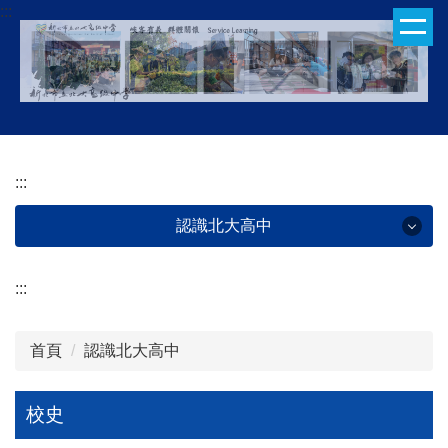
:::
跳
到
主
要
內
容
區
:::
認識北大高中
:::
認識北大高中
首頁
認識北大高中
校史
學校理念
校史
歷屆校長