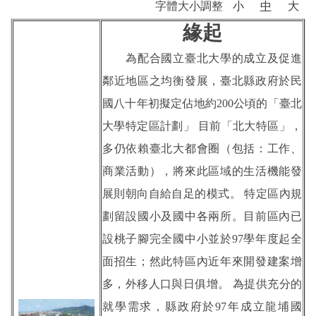
字體大小調整
小
中
大
緣起
校徽
為配合國立臺北大學的成立及促進
地理位置
鄰近地區之均衡發展，臺北縣政府於民
校園平面圖
國八十年初擬定佔地約200公頃的「臺北
大學特定區計劃」 目前「北大特區」，
交通資訊
多仍依賴臺北大都會圈（包括：工作、
商業活動），將來此區域的生活機能發
展則朝向自給自足的模式。 特定區內規
劃留設國小及國中各兩所。目前區內已
設桃子腳完全國中小並於97學年度起全
面招生；然此特區內近年來開發建案增
多，外移人口與日俱增。 為提供充分的
就學需求，縣政府於97年成立龍埔國