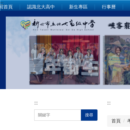
:::
跳
回首頁
認識北大高中
新生專區
行事曆
到
主
要
內
容
區
:::
:::
搜尋
首頁