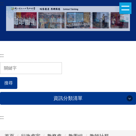
:::
跳
到
主
要
內
容
區
:::
搜尋
資訊分類清單
:::
行政處室