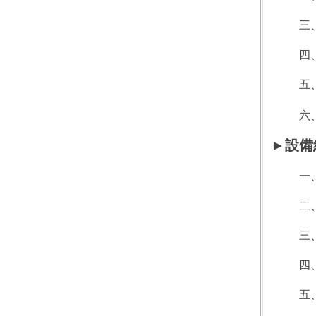
三
四
五
六
►
設備
一
二
三
四
五