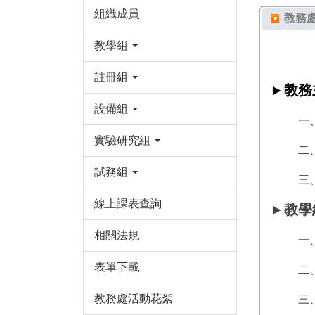
組織成員
教務
教學組
註冊組
►
教務
設備組
一
實驗研究組
二
試務組
三
線上課表查詢
►
教學組
相關法規
一
表單下載
二
教務處活動花絮
三