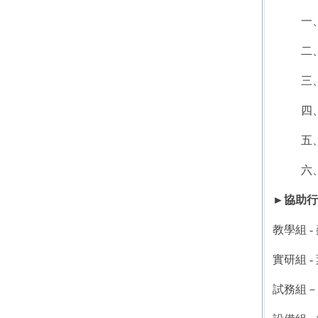
一
二
三
四
五
六
►協助行
教學組 -
實研組 -
試務組－