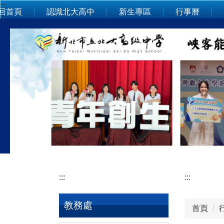
:::
跳
回首頁
認識北大高中
新生專區
行事曆
到
主
要
內
容
區
:::
:::
教務處
首頁