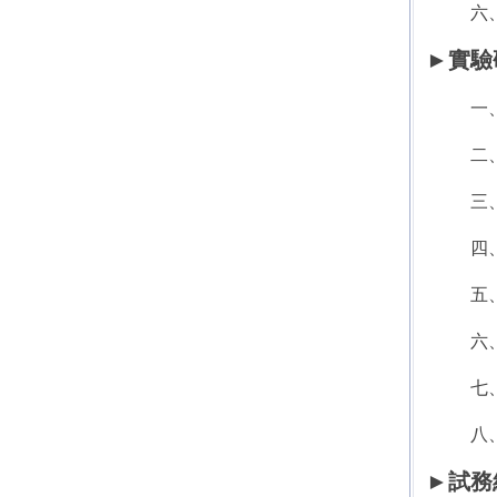
六
►實驗
一
二
三
四
五
六
七
八
►試務組