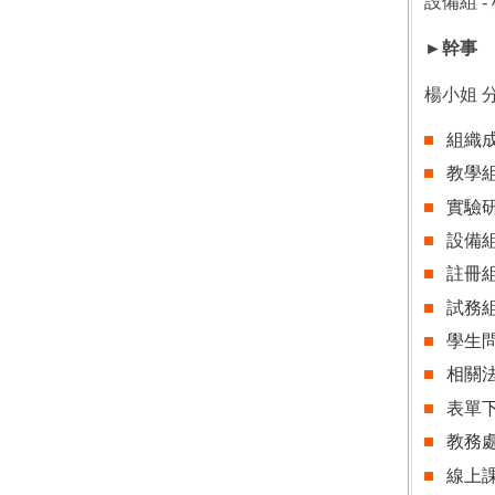
設備組 -
►幹事
楊小姐 分
組織
教學
實驗
設備
註冊
試務
學生
相關
表單
教務
線上