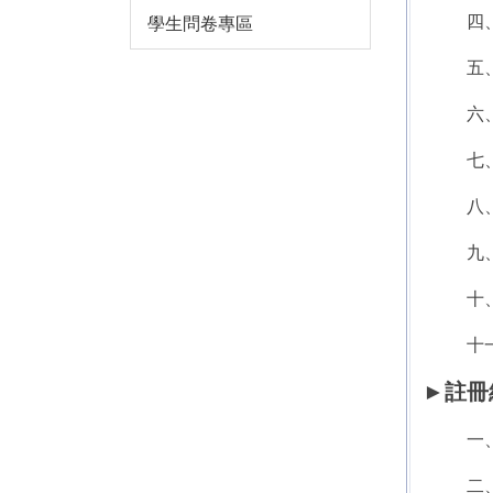
四
學生問卷專區
五
六
七
八
九
十
十
►
註冊組
一
二