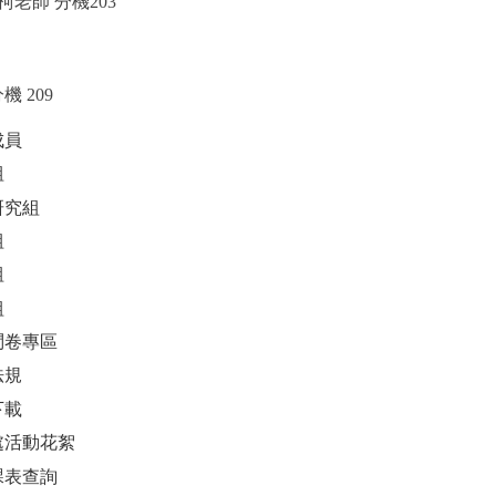
 柯老師 分機203
機 209
成員
組
研究組
組
組
組
問卷專區
法規
下載
處活動花絮
課表查詢