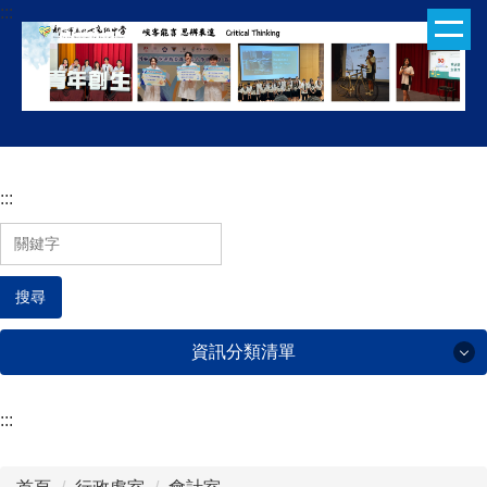
:::
跳
到
主
要
內
容
區
:::
搜尋
資訊分類清單
:::
行政處室