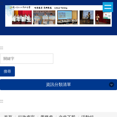
:::
跳
到
主
要
內
容
區
:::
搜尋
資訊分類清單
:::
行政處室