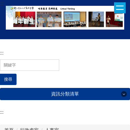
:::
跳
到
主
要
內
容
區
:::
搜尋
資訊分類清單
:::
行政處室