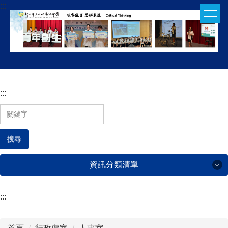
:::
跳
到
主
要
內
容
區
:::
搜尋
資訊分類清單
:::
行政處室