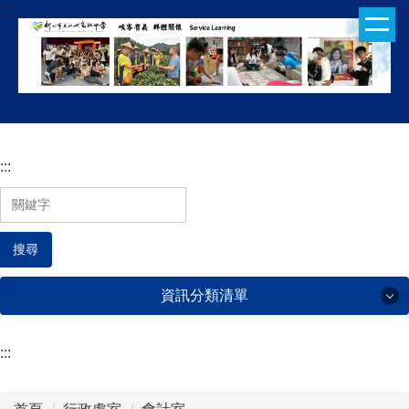
:::
跳
到
主
要
內
容
區
:::
搜尋
資訊分類清單
:::
行政處室