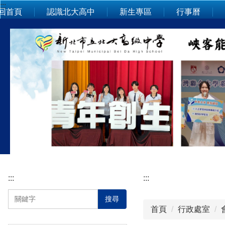
:::
跳
回首頁
認識北大高中
新生專區
行事曆
到
主
要
內
容
區
:::
:::
搜尋
首頁
行政處室