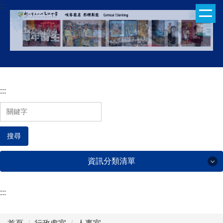
:::
跳
到
主
要
內
容
區
:::
搜尋
資訊分類清單
:::
行政處室