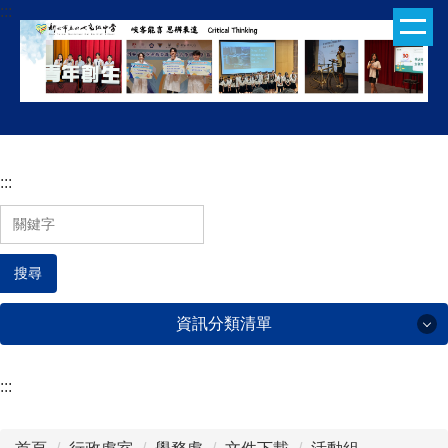
:::
跳
到
主
要
內
容
區
:::
搜尋
資訊分類清單
:::
行政處室