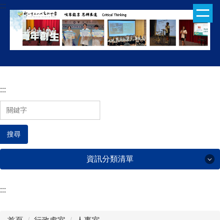
:::
跳
到
主
要
內
容
區
:::
搜尋
資訊分類清單
:::
行政處室