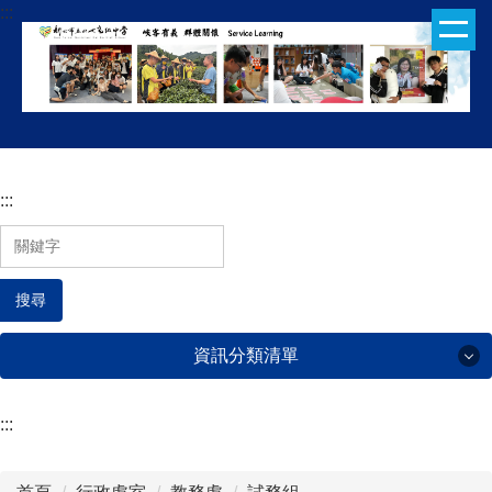
:::
跳
到
主
要
內
容
區
:::
搜尋
資訊分類清單
:::
行政處室