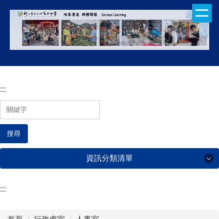
:::
跳
到
主
要
內
容
區
:::
搜尋
資訊分類清單
:::
行政處室