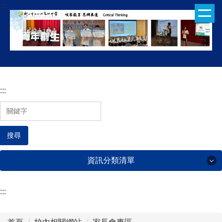
:::
跳
到
主
要
內
容
區
:::
搜尋
資訊分類清單
:::
行政處室