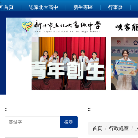
:::
跳
回首頁
認識北大高中
新生專區
行事曆
到
主
要
內
容
區
:::
:::
搜尋
首頁
行政處室