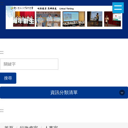
:::
跳
到
主
要
內
容
區
:::
搜尋
資訊分類清單
:::
行政處室