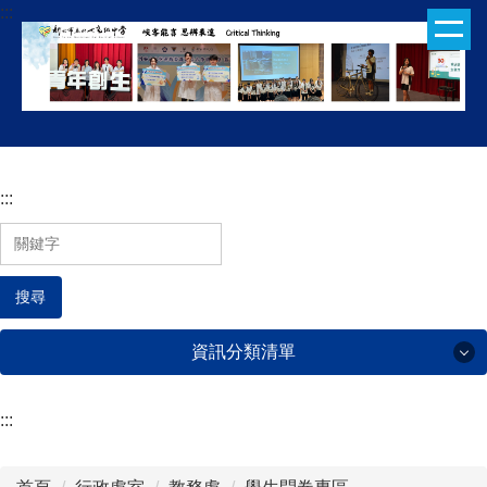
:::
跳
到
主
要
內
容
區
:::
搜尋
資訊分類清單
:::
行政處室