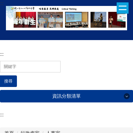
:::
跳
到
主
要
內
容
區
:::
搜尋
資訊分類清單
:::
行政處室