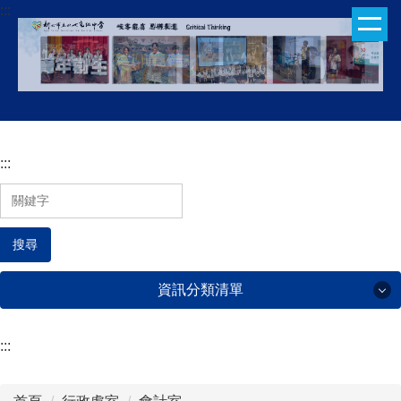
:::
跳
到
主
要
內
容
區
:::
搜尋
資訊分類清單
:::
行政處室