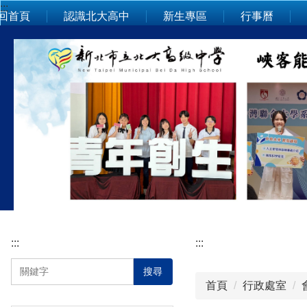
:::
跳
回首頁
認識北大高中
新生專區
行事曆
到
主
要
內
容
區
:::
:::
搜尋
首頁
行政處室