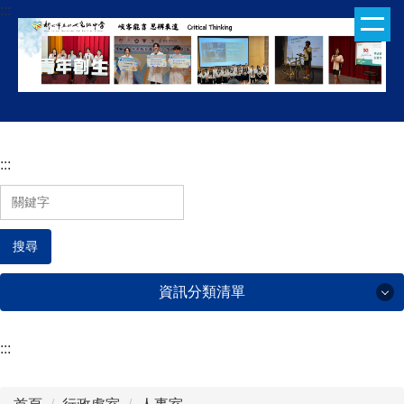
:::
跳
到
主
要
內
容
區
:::
搜尋
資訊分類清單
:::
行政處室