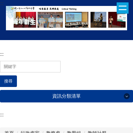
:::
跳
到
主
要
內
容
區
:::
搜尋
資訊分類清單
:::
行政處室