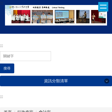
:::
跳
到
主
要
內
容
區
:::
搜尋
資訊分類清單
:::
行政處室