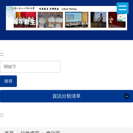
:::
跳
到
主
要
內
容
區
:::
搜尋
資訊分類清單
:::
行政處室