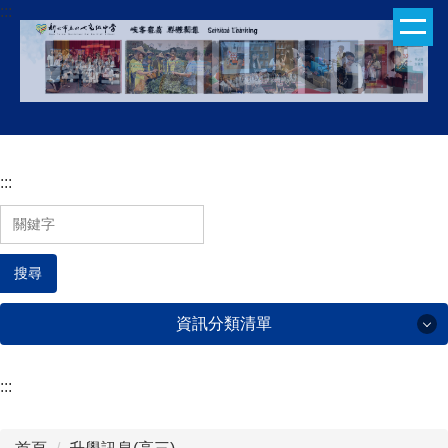
:::
跳
到
主
要
內
容
區
:::
搜尋
資訊分類清單
:::
行政處室