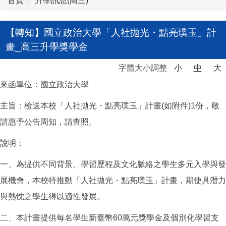
首頁
升學訊息(高三)
【轉知】國立政治大學「人社拋光・點亮璞玉」計
畫_高三升學獎學金
字體大小調整
小
中
大
來函單位：國立政治大學
主旨：檢送本校「人社拋光・點亮璞玉」計畫(如附件)1份，敬
請惠予公告周知，請查照。
說明：
一、為提供不同背景、學習歷程及文化脈絡之學生多元入學與發
展機會，本校特推動「人社拋光・點亮璞玉」計畫，期使具潛力
與熱忱之學生得以適性發展。
二、本計畫提供每名學生新臺幣60萬元獎學金及個別化學習支