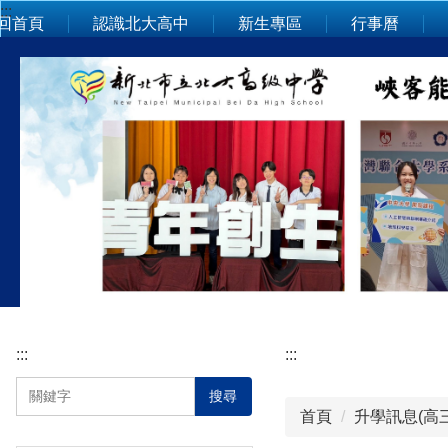
:::
跳
回首頁
認識北大高中
新生專區
行事曆
到
主
要
內
容
區
:::
:::
搜尋
首頁
升學訊息(高三