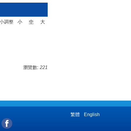
大小調整
小
中
大
瀏覽數:
221
繁體
English
l