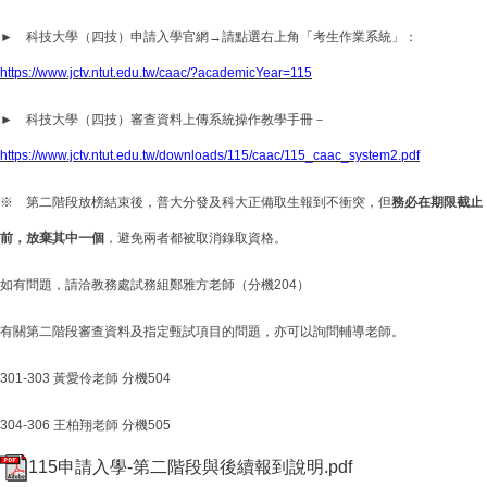
► 科技大學（四技）申請入學官網→請點選右上角「考生作業系統」：
https://www.jctv.ntut.edu.tw/caac/?academicYear=115
► 科技大學（四技）審查資料上傳系統操作教學手冊－
https://www.jctv.ntut.edu.tw/downloads/115/caac/115_caac_system2.pdf
※ 第二階段放榜結束後，普大分發及科大正備取生報到不衝突，但
務必在期限截止
前，放棄其中一個
，避免兩者都被取消錄取資格。
如有問題，請洽教務處試務組鄭雅方老師（分機204）
有關第二階段審查資料及指定甄試項目的問題，亦可以詢問輔導老師。
301-303 黃愛伶老師 分機504
304-306 王柏翔老師 分機505
115申請入學-第二階段與後續報到說明.pdf