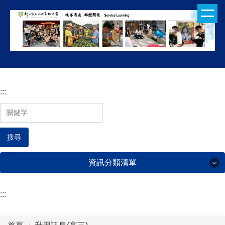
:::
跳
到
主
要
內
容
區
:::
搜尋
資訊分類清單
:::
行政處室