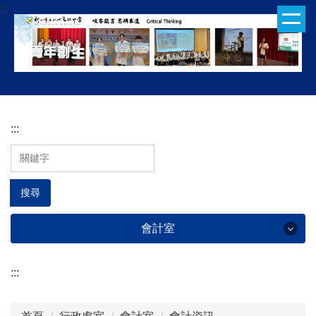
:::
跳
到
主
要
內
容
區
:::
搜尋
會計室
:::
會計室