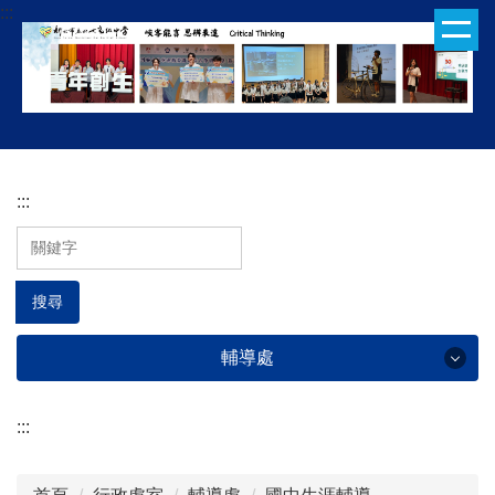
:::
跳
到
主
要
內
容
區
:::
搜尋
輔導處
:::
輔導處