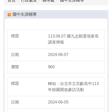
首頁
行政處室
輔導處
國中生涯輔導
組織成員
高中生涯輔導
國中生涯輔導
國中生涯輔導
大學營隊資訊
113.06.07 國九志願選填家長
講座簡報
大學審查指引
2024-06-07
志工專區
960
夢境小語
輔導處活動花絮
轉知：台北市立百齡高中113
年校園開放參訪活動
2024-06-05