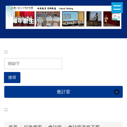
:::
跳
到
主
要
內
容
區
:::
搜尋
會計室
:::
會計室