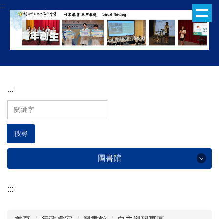
:::
跳
到
主
要
內
容
區
:::
搜尋
圖書館
:::
圖書館