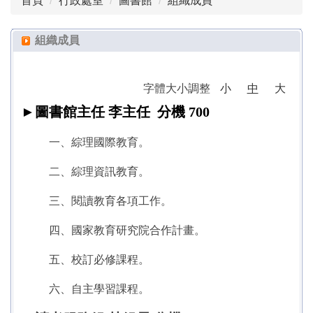
首頁
行政處室
圖書館
組織成員
組織成員
圖書規章
組織成員
國際教育
字體大小調整
小
中
大
閱讀
►
圖書館主任 李主任 分機 700
圖書查詢系統
一、綜理國際教育。
自主學習專區
二、綜理資訊教育。
峽思文學獎
三、閱讀教育各項工作。
圖書館粉絲專頁
四、國家教育研究院合作計畫。
高一二夜自習專區
五、校訂必修課程。
全國中學生寫作比賽
六、自主學習課程。