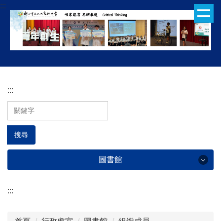
:::
跳
到
主
要
內
容
區
:::
搜尋
圖書館
:::
圖書館