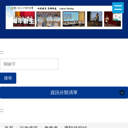
:::
跳
到
主
要
內
容
區
:::
搜尋
資訊分類清單
:::
行政處室