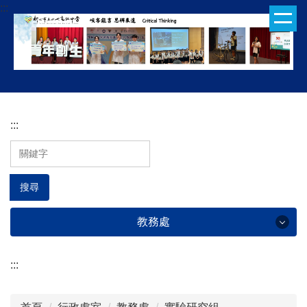
:::
跳
到
主
要
內
容
區
:::
搜尋
教務處
:::
教務處