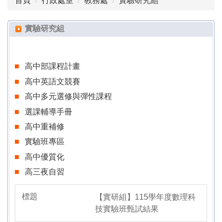
首頁
行政處室
教務處
實驗研究組
組織成員
教學組
實驗研究組
註冊組
高中部課程計畫
設備組
高中英語文競賽
實驗研究組
高中多元選修與彈性課程
選課輔導手冊
試務組
高中重補修
線上課表查詢
實驗班專區
高中優質化
相關法規
高三夜自習
表單下載
【實研組】115學年度數理科
教務處活動花絮
技實驗班甄試結果