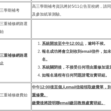
高三學期補考資訊將於5/11公告至校網，請
三學期補考
及參加紙筆測驗。
三重補修網路選
始
系統開放至中午
12:00
止
，逾時不候。
報名成功將會立刻收到email信件，如
三重補修網路選
名。
止
系統關閉後，不接受任何理由重修加退
如報名過程有任何問題請電洽實研組。
中午
12:00
後至個人email信箱領取繳費單，
三重補修繳費始
重修費。
繳費後將證明聯email繳回教務處實研組。