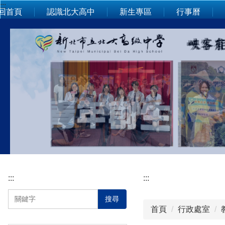
:::
跳
回首頁
認識北大高中
新生專區
行事曆
到
主
要
內
容
區
:::
:::
搜尋
首頁
行政處室