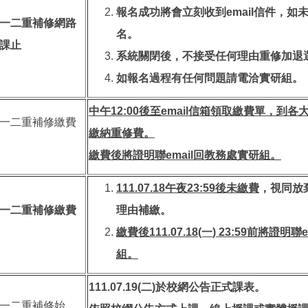
報名成功將會立刻收到email信件，如
一二重補修網路
名。
課止
系統關閉後，不接受任何理由重修加退
如報名過程有任何問題請電洽實研組。
中午
12:00
後至email信箱領取繳費單，到各
一二重補修繳費
繳納重修費。
繳費後將證明聯email回教務處實研組。
111.07.18午夜
23:59
後未繳費
，視同放
一二重補修繳費
理由補繳。
繳費後
111.07.18(一
) 23:59
前將證明聯e
組。
111.07.19(二)於校網公告正式課表。
一二重補修始