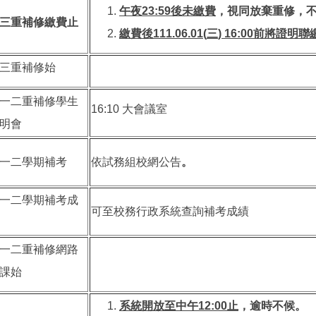
午夜
23:59
後未繳費
，視同放棄重修，
三重補修繳費止
繳費後
111.06.01(
三
) 16:00
前將證明聯
三重補修始
一二重補修學生
16:10 大會議室
明會
一二學期補考
依試務組校網公告
。
一二學期補考成
可至校務行政系統查詢補考成績
一二重補修網路
課始
系統開放至中午
12:00
止
，逾時不候。