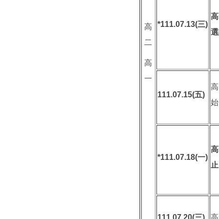
高
*111.07.13(
三
)
高
選
二
高
一
高
111.07.15(
五
)
始
高
*111.07.18(
一
)
止
111.07.20(
三
)
高