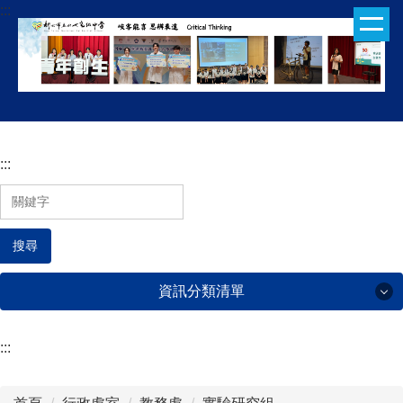
:::
跳
到
主
要
內
容
區
:::
搜尋
資訊分類清單
:::
行政處室