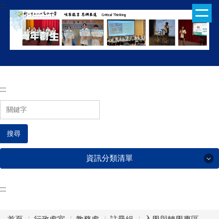
:::
跳
到
主
要
內
容
區
:::
搜尋
資訊分類清單
:::
行政處室