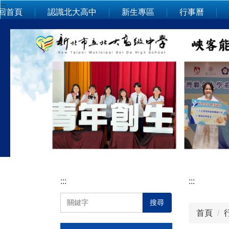
:::
跳
回首頁
認識北大高中
新生專區
行事曆
到
主
要
內
容
區
:::
:::
搜尋
首頁