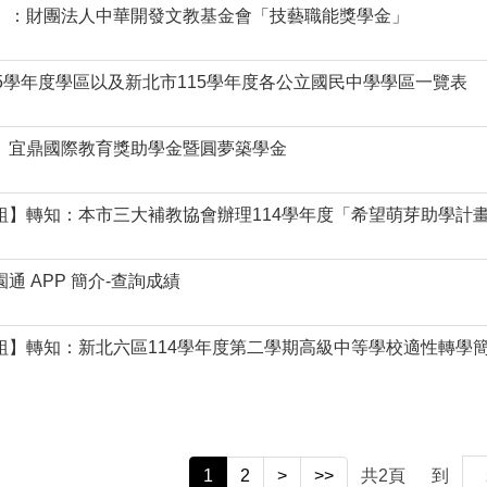
】：財團法人中華開發文教基金會「技藝職能獎學金」
15學年度學區以及新北市115學年度各公立國民中學學區一覽表
】宜鼎國際教育獎助學金暨圓夢築學金
組】轉知：本市三大補教協會辦理114學年度「希望萌芽助學計
通 APP 簡介-查詢成績
組】轉知：新北六區114學年度第二學期高級中等學校適性轉學簡章(
1
2
>
>>
共
2
頁
到