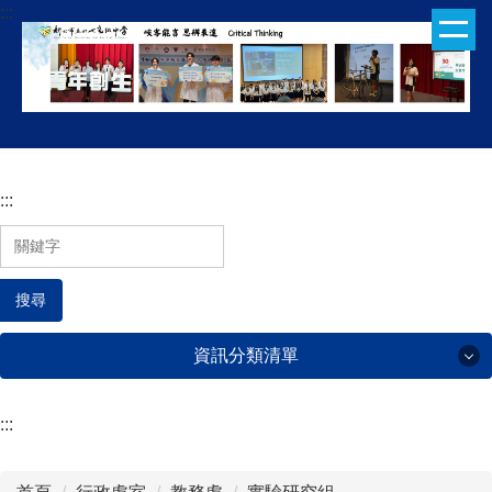
:::
跳
到
主
要
內
容
區
:::
搜尋
資訊分類清單
:::
行政處室