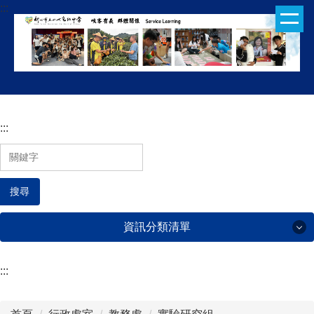
:::
跳
到
主
要
內
容
區
:::
搜尋
資訊分類清單
:::
行政處室