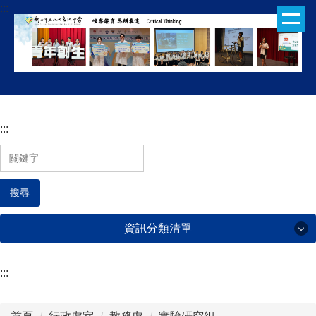
:::
跳
到
主
要
內
容
區
:::
搜尋
資訊分類清單
:::
行政處室