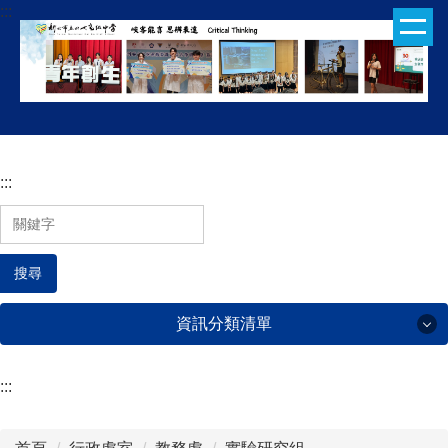
:::
跳
到
主
要
內
容
區
:::
搜尋
資訊分類清單
:::
行政處室