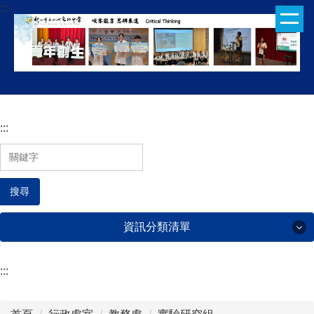
:::
跳
到
主
要
內
容
區
:::
搜尋
資訊分類清單
:::
行政處室