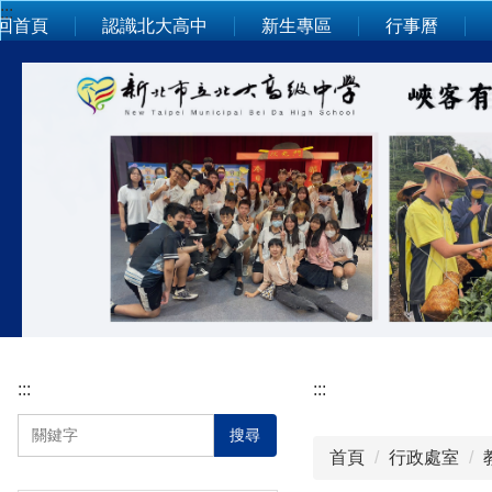
:::
跳
回首頁
認識北大高中
新生專區
行事曆
到
主
要
內
容
區
:::
:::
搜尋
首頁
行政處室