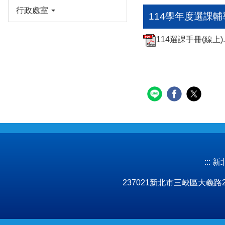
行政處室
114學年度選課
114選課手冊(線上).
:::
新北市
237021新北市三峽區大義路277號 No.