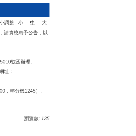
大小調整
小
中
大
，請貴校惠予公告，以
5010號函辦理。
網址：
0，轉分機1245）。
瀏覽數:
135