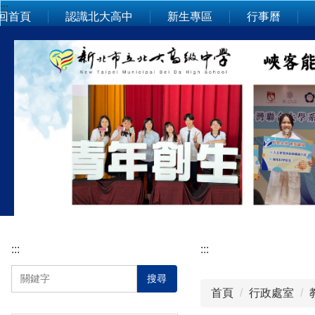
:::
跳
回首頁
認識北大高中
新生專區
行事曆
到
主
要
內
容
區
:::
:::
搜尋
首頁
行政處室