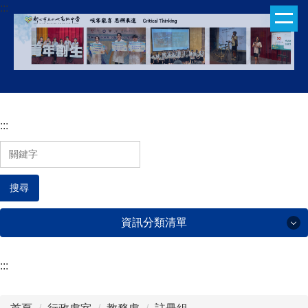
:::
跳
到
主
要
內
容
區
:::
搜尋
資訊分類清單
:::
行政處室