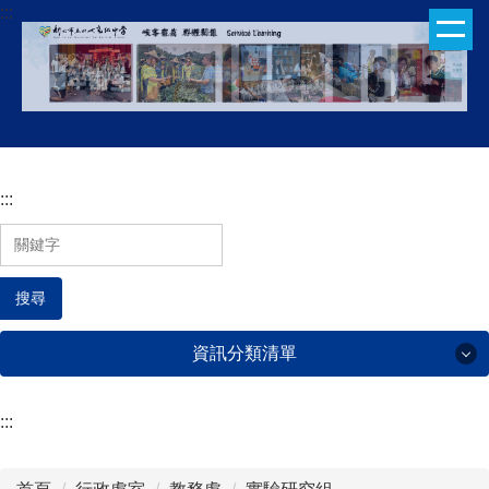
:::
跳
到
主
要
內
容
區
:::
搜尋
資訊分類清單
:::
行政處室